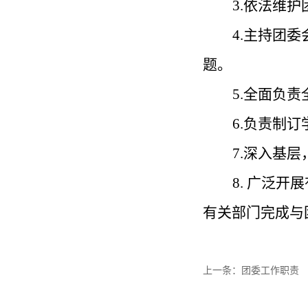
3.
依法维护
4.主持团
题。
5.全面负
6.负责制
7.深入基
8. 广泛
有关部门完成与
上一条：
团委工作职责