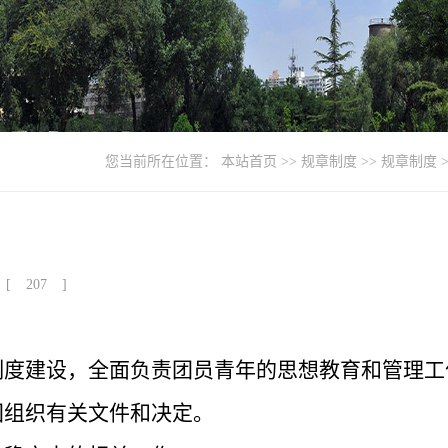
您当前所在位置：
本站首页
>>
规章制度
>>
规章制度
>
：[
207
]
制度建设，全面负责团员青年的思想教育和管理工
团组织有关文件和决定。